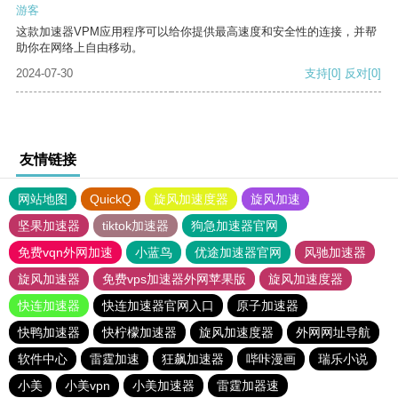
游客
这款加速器VPM应用程序可以给你提供最高速度和安全性的连接，并帮
助你在网络上自由移动。
2024-07-30
支持
[0]
反对
[0]
友情链接
网站地图
QuickQ
旋风加速度器
旋风加速
坚果加速器
tiktok加速器
狗急加速器官网
免费vqn外网加速
小蓝鸟
优途加速器官网
风驰加速器
旋风加速器
免费vps加速器外网苹果版
旋风加速度器
快连加速器
快连加速器官网入口
原子加速器
快鸭加速器
快柠檬加速器
旋风加速度器
外网网址导航
软件中心
雷霆加速
狂飙加速器
哔咔漫画
瑞乐小说
小美
小美vpn
小美加速器
雷霆加器速