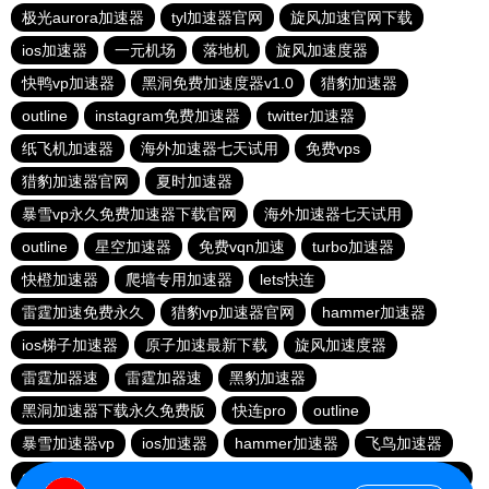
极光aurora加速器
tyl加速器官网
旋风加速官网下载
ios加速器
一元机场
落地机
旋风加速度器
快鸭vp加速器
黑洞免费加速度器v1.0
猎豹加速器
outline
instagram免费加速器
twitter加速器
纸飞机加速器
海外加速器七天试用
免费vps
猎豹加速器官网
夏时加速器
暴雪vp永久免费加速器下载官网
海外加速器七天试用
outline
星空加速器
免费vqn加速
turbo加速器
快橙加速器
爬墙专用加速器
lets快连
雷霆加速免费永久
猎豹vp加速器官网
hammer加速器
ios梯子加速器
原子加速最新下载
旋风加速度器
雷霆加器速
雷霆加器速
黑豹加速器
黑洞加速器下载永久免费版
快连pro
outline
暴雪加速器vp
ios加速器
hammer加速器
飞鸟加速器
outline
hammer加速器
快鸭加速器官网
黑洞nvp加速器