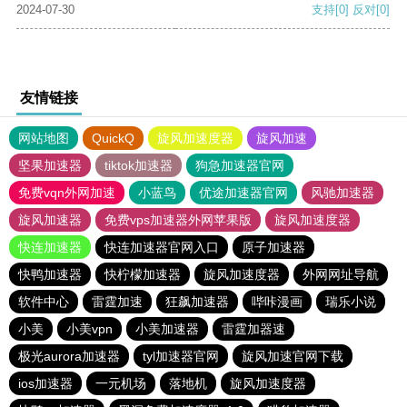
2024-07-30
支持
[0]
反对
[0]
友情链接
网站地图
QuickQ
旋风加速度器
旋风加速
坚果加速器
tiktok加速器
狗急加速器官网
免费vqn外网加速
小蓝鸟
优途加速器官网
风驰加速器
旋风加速器
免费vps加速器外网苹果版
旋风加速度器
快连加速器
快连加速器官网入口
原子加速器
快鸭加速器
快柠檬加速器
旋风加速度器
外网网址导航
软件中心
雷霆加速
狂飙加速器
哔咔漫画
瑞乐小说
小美
小美vpn
小美加速器
雷霆加器速
极光aurora加速器
tyl加速器官网
旋风加速官网下载
ios加速器
一元机场
落地机
旋风加速度器