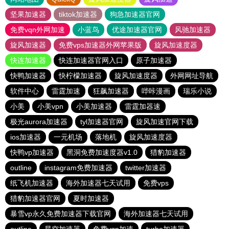
坚果加速器
tiktok加速器
狗急加速器官网
免费vqn外网加速
小蓝鸟
优途加速器官网
风驰加速器
旋风加速器
免费vps加速器外网苹果版
旋风加速度器
快连加速器
快连加速器官网入口
原子加速器
快鸭加速器
快柠檬加速器
旋风加速度器
外网网址导航
软件中心
雷霆加速
狂飙加速器
哔咔漫画
瑞乐小说
小美
小美vpn
小美加速器
雷霆加器速
极光aurora加速器
tyl加速器官网
旋风加速官网下载
ios加速器
一元机场
落地机
旋风加速度器
快鸭vp加速器
黑洞免费加速度器v1.0
猎豹加速器
outline
instagram免费加速器
twitter加速器
纸飞机加速器
海外加速器七天试用
免费vps
猎豹加速器官网
夏时加速器
暴雪vp永久免费加速器下载官网
海外加速器七天试用