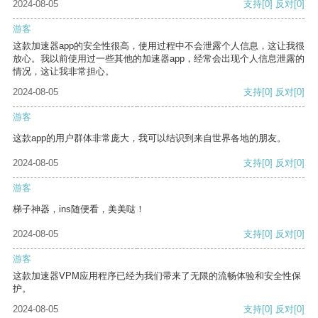
2024-08-05
支持
[0]
反对
[0]
游客
这款加速器app的安全性很高，使用过程中不会泄露个人信息，这让我很
放心。我以前使用过一些其他的加速器app，经常会出现个人信息泄露的
情况，这让我非常担心。
2024-08-05
支持
[0]
反对
[0]
游客
这款app的用户群体非常庞大，我可以结识到来自世界各地的朋友。
2024-08-05
支持
[0]
反对
[0]
游客
梯子神器，ins随便看，美美哒！
2024-08-05
支持
[0]
反对
[0]
游客
这款加速器VPM应用程序已经为我们带来了无限的流畅体验和安全性保
护。
2024-08-05
支持
[0]
反对
[0]