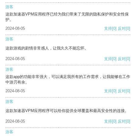
游客
这款加速器VPM应用程序已经为我们带来了无限的隐私保护和安全性保
护。
2024-08-05
支持
[0]
反对
[0]
游客
这款游戏的剧情非常感人，让我久久不能忘怀。
2024-08-05
支持
[0]
反对
[0]
游客
这款app的功能非常强大，可以满足我所有的工作需求，让我能够在工作
中游刃有余。
2024-08-05
支持
[0]
反对
[0]
游客
这款加速器VPM应用程序可以给你提供全球覆盖和最高安全性的连接。
2024-08-05
支持
[0]
反对
[0]
游客