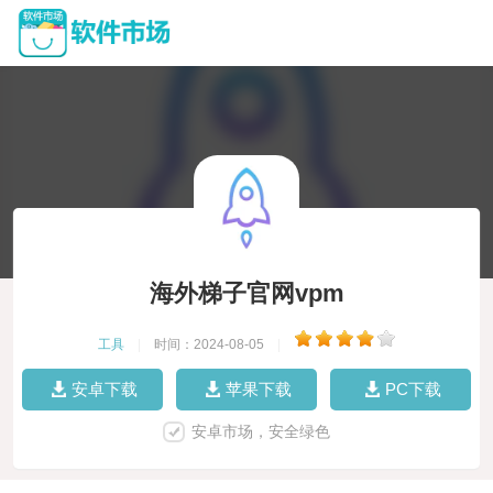
海外梯子官网vpm
工具
|
时间：2024-08-05
|
安卓下载
苹果下载
PC下载
安卓市场，安全绿色