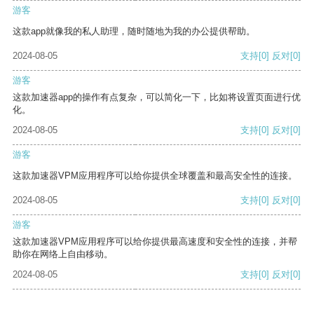
游客
这款app就像我的私人助理，随时随地为我的办公提供帮助。
2024-08-05
支持
[0]
反对
[0]
游客
这款加速器app的操作有点复杂，可以简化一下，比如将设置页面进行优
化。
2024-08-05
支持
[0]
反对
[0]
游客
这款加速器VPM应用程序可以给你提供全球覆盖和最高安全性的连接。
2024-08-05
支持
[0]
反对
[0]
游客
这款加速器VPM应用程序可以给你提供最高速度和安全性的连接，并帮
助你在网络上自由移动。
2024-08-05
支持
[0]
反对
[0]