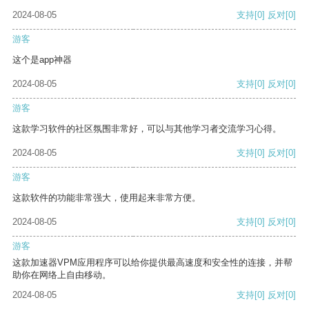
2024-08-05
支持
[0]
反对
[0]
游客
这个是app神器
2024-08-05
支持
[0]
反对
[0]
游客
这款学习软件的社区氛围非常好，可以与其他学习者交流学习心得。
2024-08-05
支持
[0]
反对
[0]
游客
这款软件的功能非常强大，使用起来非常方便。
2024-08-05
支持
[0]
反对
[0]
游客
这款加速器VPM应用程序可以给你提供最高速度和安全性的连接，并帮
助你在网络上自由移动。
2024-08-05
支持
[0]
反对
[0]