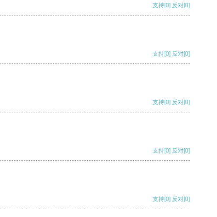
支持
[0]
反对
[0]
支持
[0]
反对
[0]
支持
[0]
反对
[0]
支持
[0]
反对
[0]
支持
[0]
反对
[0]