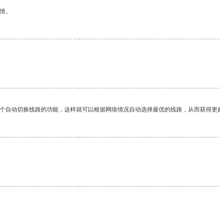
情。
一个自动切换线路的功能，这样就可以根据网络情况自动选择最优的线路，从而获得更