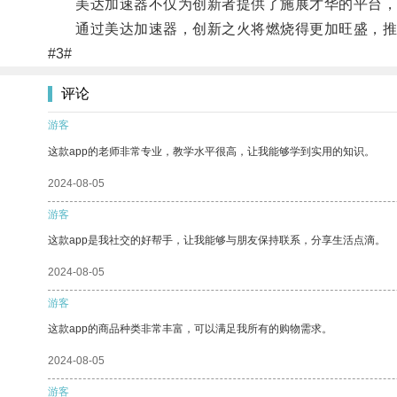
美达加速器不仅为创新者提供了施展才华的平台，
通过美达加速器，创新之火将燃烧得更加旺盛，推
#3#
评论
游客
这款app的老师非常专业，教学水平很高，让我能够学到实用的知识。
2024-08-05
游客
这款app是我社交的好帮手，让我能够与朋友保持联系，分享生活点滴。
2024-08-05
游客
这款app的商品种类非常丰富，可以满足我所有的购物需求。
2024-08-05
游客