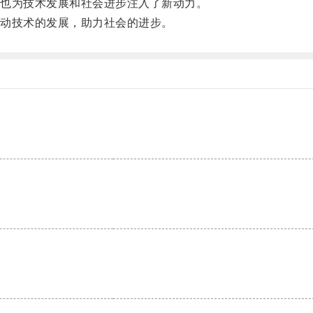
也为技术发展和社会进步注入了新动力。
动技术的发展，助力社会的进步。