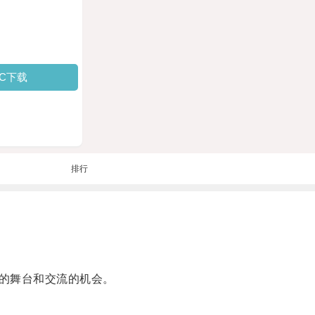
PC下载
排行
的舞台和交流的机会。