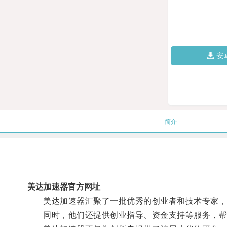
安
简介
美达加速器官方网址
美达加速器汇聚了一批优秀的创业者和技术专家，通
同时，他们还提供创业指导、资金支持等服务，帮