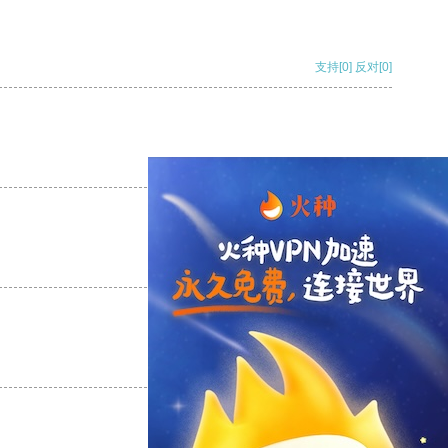
支持
[0]
反对
[0]
支持
[0]
反对
[0]
支持
[0]
反对
[0]
支持
[0]
反对
[0]