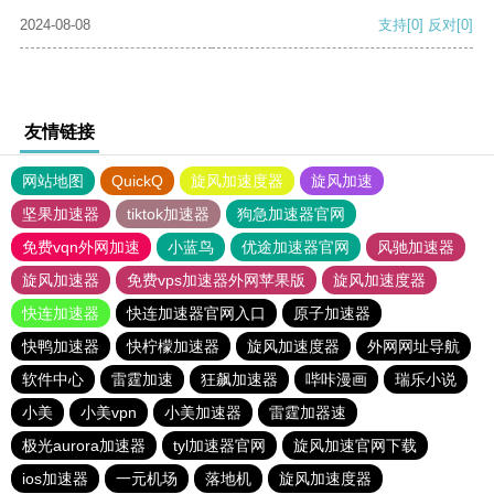
2024-08-08
支持
[0]
反对
[0]
友情链接
网站地图
QuickQ
旋风加速度器
旋风加速
坚果加速器
tiktok加速器
狗急加速器官网
免费vqn外网加速
小蓝鸟
优途加速器官网
风驰加速器
旋风加速器
免费vps加速器外网苹果版
旋风加速度器
快连加速器
快连加速器官网入口
原子加速器
快鸭加速器
快柠檬加速器
旋风加速度器
外网网址导航
软件中心
雷霆加速
狂飙加速器
哔咔漫画
瑞乐小说
小美
小美vpn
小美加速器
雷霆加器速
极光aurora加速器
tyl加速器官网
旋风加速官网下载
ios加速器
一元机场
落地机
旋风加速度器