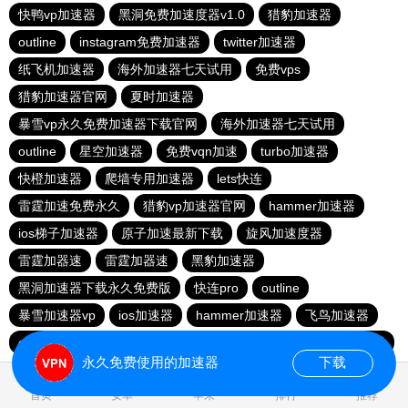
快鸭vp加速器
黑洞免费加速度器v1.0
猎豹加速器
outline
instagram免费加速器
twitter加速器
纸飞机加速器
海外加速器七天试用
免费vps
猎豹加速器官网
夏时加速器
暴雪vp永久免费加速器下载官网
海外加速器七天试用
outline
星空加速器
免费vqn加速
turbo加速器
快橙加速器
爬墙专用加速器
lets快连
雷霆加速免费永久
猎豹vp加速器官网
hammer加速器
ios梯子加速器
原子加速最新下载
旋风加速度器
雷霆加器速
雷霆加器速
黑豹加速器
黑洞加速器下载永久免费版
快连pro
outline
暴雪加速器vp
ios加速器
hammer加速器
飞鸟加速器
outline
hammer加速器
快鸭加速器官网
黑洞nvp加速器
永久免费使用的加速器
下载
0.017400s
首页
安卓
苹果
排行
推荐