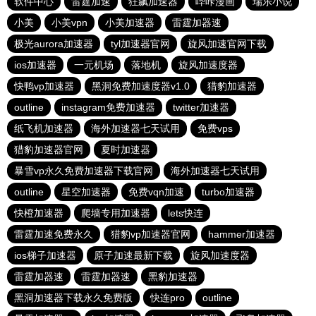
软件中心
雷霆加速
狂飙加速器
哔咔漫画
瑞乐小说
小美
小美vpn
小美加速器
雷霆加器速
极光aurora加速器
tyl加速器官网
旋风加速官网下载
ios加速器
一元机场
落地机
旋风加速度器
快鸭vp加速器
黑洞免费加速度器v1.0
猎豹加速器
outline
instagram免费加速器
twitter加速器
纸飞机加速器
海外加速器七天试用
免费vps
猎豹加速器官网
夏时加速器
暴雪vp永久免费加速器下载官网
海外加速器七天试用
outline
星空加速器
免费vqn加速
turbo加速器
快橙加速器
爬墙专用加速器
lets快连
雷霆加速免费永久
猎豹vp加速器官网
hammer加速器
ios梯子加速器
原子加速最新下载
旋风加速度器
雷霆加器速
雷霆加器速
黑豹加速器
黑洞加速器下载永久免费版
快连pro
outline