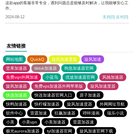
这款app的客服非常专业，遇到问题总是能够及时解决，让我能够安心工
作。
2024-08-12
支持
[0]
反对
[0]
友情链接
网站地图
QuickQ
旋风加速度器
旋风加速
坚果加速器
tiktok加速器
狗急加速器官网
免费vqn外网加速
小蓝鸟
优途加速器官网
风驰加速器
旋风加速器
免费vps加速器外网苹果版
旋风加速度器
快连加速器
快连加速器官网入口
原子加速器
快鸭加速器
快柠檬加速器
旋风加速度器
外网网址导航
软件中心
雷霆加速
狂飙加速器
哔咔漫画
瑞乐小说
小美
小美vpn
小美加速器
雷霆加器速
极光aurora加速器
tyl加速器官网
旋风加速官网下载