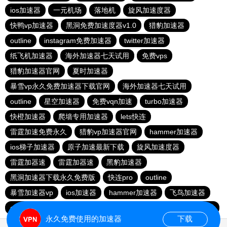
ios加速器
一元机场
落地机
旋风加速度器
快鸭vp加速器
黑洞免费加速度器v1.0
猎豹加速器
outline
instagram免费加速器
twitter加速器
纸飞机加速器
海外加速器七天试用
免费vps
猎豹加速器官网
夏时加速器
暴雪vp永久免费加速器下载官网
海外加速器七天试用
outline
星空加速器
免费vqn加速
turbo加速器
快橙加速器
爬墙专用加速器
lets快连
雷霆加速免费永久
猎豹vp加速器官网
hammer加速器
ios梯子加速器
原子加速最新下载
旋风加速度器
雷霆加器速
雷霆加器速
黑豹加速器
黑洞加速器下载永久免费版
快连pro
outline
暴雪加速器vp
ios加速器
hammer加速器
飞鸟加速器
outline
hammer加速器
快鸭加速器官网
黑洞nvp加速器
永久免费使用的加速器
下载