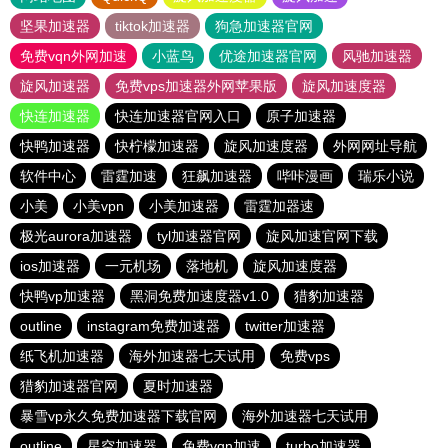
坚果加速器
tiktok加速器
狗急加速器官网
免费vqn外网加速
小蓝鸟
优途加速器官网
风驰加速器
旋风加速器
免费vps加速器外网苹果版
旋风加速度器
快连加速器
快连加速器官网入口
原子加速器
快鸭加速器
快柠檬加速器
旋风加速度器
外网网址导航
软件中心
雷霆加速
狂飙加速器
哔咔漫画
瑞乐小说
小美
小美vpn
小美加速器
雷霆加器速
极光aurora加速器
tyl加速器官网
旋风加速官网下载
ios加速器
一元机场
落地机
旋风加速度器
快鸭vp加速器
黑洞免费加速度器v1.0
猎豹加速器
outline
instagram免费加速器
twitter加速器
纸飞机加速器
海外加速器七天试用
免费vps
猎豹加速器官网
夏时加速器
暴雪vp永久免费加速器下载官网
海外加速器七天试用
outline
星空加速器
免费vqn加速
turbo加速器