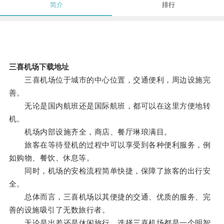
简介
排行
三喜机场下载地址
三喜机场位于城市的中心位置，交通便利，周边设施完
善。
无论是国内航班还是国际航班，都可以在这里方便地转
机。
机场内部设施齐全，商店、餐厅琳琅满目。
旅客在等待登机的过程中可以享受到各种便利服务，例
如购物、餐饮、休息等。
同时，机场的安检流程简单快捷，保障了旅客的出行安
全。
总体而言，三喜机场以其便捷的交通、优质的服务、完
善的设施吸引了无数旅行者。
无论是出差还是休闲旅行，选择三喜机场都是一个明智