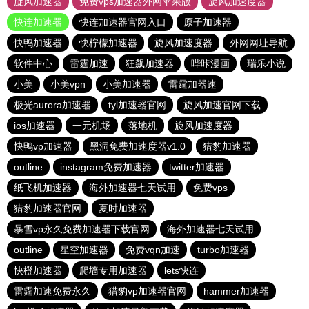
旋风加速器
免费vps加速器外网苹果版
旋风加速度器
快连加速器
快连加速器官网入口
原子加速器
快鸭加速器
快柠檬加速器
旋风加速度器
外网网址导航
软件中心
雷霆加速
狂飙加速器
哔咔漫画
瑞乐小说
小美
小美vpn
小美加速器
雷霆加器速
极光aurora加速器
tyl加速器官网
旋风加速官网下载
ios加速器
一元机场
落地机
旋风加速度器
快鸭vp加速器
黑洞免费加速度器v1.0
猎豹加速器
outline
instagram免费加速器
twitter加速器
纸飞机加速器
海外加速器七天试用
免费vps
猎豹加速器官网
夏时加速器
暴雪vp永久免费加速器下载官网
海外加速器七天试用
outline
星空加速器
免费vqn加速
turbo加速器
快橙加速器
爬墙专用加速器
lets快连
雷霆加速免费永久
猎豹vp加速器官网
hammer加速器