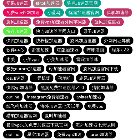
坚果加速器
tiktok加速器
狗急加速器官网
免费vqn外网加速
小蓝鸟
优途加速器官网
风驰加速器
旋风加速器
免费vps加速器外网苹果版
旋风加速度器
快连加速器
快连加速器官网入口
原子加速器
快鸭加速器
快柠檬加速器
旋风加速度器
外网网址导航
软件中心
雷霆加速
狂飙加速器
哔咔漫画
瑞乐小说
小美
小美vpn
小美加速器
雷霆加器速
极光aurora加速器
tyl加速器官网
旋风加速官网下载
ios加速器
一元机场
落地机
旋风加速度器
快鸭vp加速器
黑洞免费加速度器v1.0
猎豹加速器
outline
instagram免费加速器
twitter加速器
纸飞机加速器
海外加速器七天试用
免费vps
猎豹加速器官网
夏时加速器
暴雪vp永久免费加速器下载官网
海外加速器七天试用
outline
星空加速器
免费vqn加速
turbo加速器