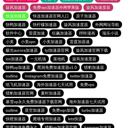
旋风加速器
免费vps加速器外网苹果版
旋风加速度器
快连加速器
快连加速器官网入口
原子加速器
快鸭加速器
快柠檬加速器
旋风加速度器
外网网址导航
软件中心
雷霆加速
狂飙加速器
哔咔漫画
瑞乐小说
小美
小美vpn
小美加速器
雷霆加器速
极光aurora加速器
tyl加速器官网
旋风加速官网下载
ios加速器
一元机场
落地机
旋风加速度器
快鸭vp加速器
黑洞免费加速度器v1.0
猎豹加速器
outline
instagram免费加速器
twitter加速器
纸飞机加速器
海外加速器七天试用
免费vps
猎豹加速器官网
夏时加速器
暴雪vp永久免费加速器下载官网
海外加速器七天试用
outline
星空加速器
免费vqn加速
turbo加速器
快橙加速器
爬墙专用加速器
lets快连
雷霆加速免费永久
猎豹vp加速器官网
hammer加速器