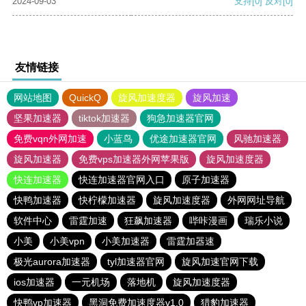
2024-09-03
支持
[0]
反对
[0]
友情链接
网站地图
QuickQ
旋风加速度器
旋风加速
坚果加速器
tiktok加速器
狗急加速器官网
免费vqn外网加速
小蓝鸟
优途加速器官网
风驰加速器
旋风加速器
免费vps加速器外网苹果版
旋风加速度器
快连加速器
快连加速器官网入口
原子加速器
快鸭加速器
快柠檬加速器
旋风加速度器
外网网址导航
软件中心
雷霆加速
狂飙加速器
哔咔漫画
瑞乐小说
小美
小美vpn
小美加速器
雷霆加器速
极光aurora加速器
tyl加速器官网
旋风加速官网下载
ios加速器
一元机场
落地机
旋风加速度器
快鸭vp加速器
黑洞免费加速度器v1.0
猎豹加速器