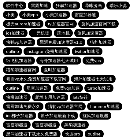
软件中心
雷霆加速
狂飙加速器
哔咔漫画
瑞乐小说
小美
小美vpn
小美加速器
雷霆加器速
极光aurora加速器
tyl加速器官网
旋风加速官网下载
ios加速器
一元机场
落地机
旋风加速度器
快鸭vp加速器
黑洞免费加速度器v1.0
猎豹加速器
outline
instagram免费加速器
twitter加速器
纸飞机加速器
海外加速器七天试用
免费vps
猎豹加速器官网
夏时加速器
暴雪vp永久免费加速器下载官网
海外加速器七天试用
outline
星空加速器
免费vqn加速
turbo加速器
快橙加速器
爬墙专用加速器
lets快连
雷霆加速免费永久
猎豹vp加速器官网
hammer加速器
ios梯子加速器
原子加速最新下载
旋风加速度器
雷霆加器速
雷霆加器速
黑豹加速器
黑洞加速器下载永久免费版
快连pro
outline