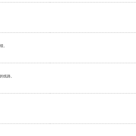
绩。
区的线路。