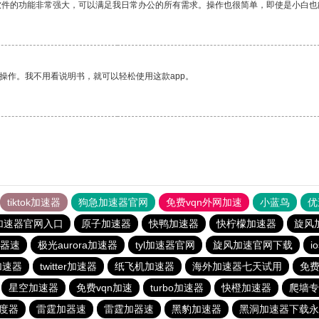
软件的功能非常强大，可以满足我日常办公的所有需求。操作也很简单，即使是小白也
操作。我不用看说明书，就可以轻松使用这款app。
tiktok加速器
狗急加速器官网
免费vqn外网加速
小蓝鸟
优
加速器官网入口
原子加速器
快鸭加速器
快柠檬加速器
旋风
器速
极光aurora加速器
tyl加速器官网
旋风加速官网下载
i
费加速器
twitter加速器
纸飞机加速器
海外加速器七天试用
免费
星空加速器
免费vqn加速
turbo加速器
快橙加速器
爬墙专
度器
雷霆加器速
雷霆加器速
黑豹加速器
黑洞加速器下载永