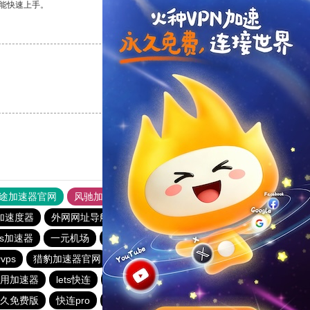
能快速上手。
支持
[0]
反对
[0]
支持
[0]
反对
[0]
途加速器官网
风驰加速器
旋风加速器
加速度器
外网网址导航
软件中心
雷霆加速
狂飙加速器
os加速器
一元机场
落地机
旋风加速度器
快鸭vp加速器
vps
猎豹加速器官网
夏时加速器
用加速器
lets快连
雷霆加速免费永久
猎豹vp加速器官网
久免费版
快连pro
outline
暴雪加速器vp
ios加速器