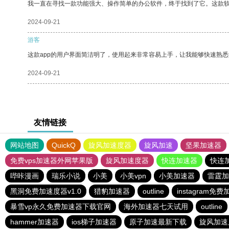
我一直在寻找一款功能强大、操作简单的办公软件，终于找到了它。这款
2024-09-21
游客
这款app的用户界面简洁明了，使用起来非常容易上手，让我能够快速熟悉
2024-09-21
友情链接
网站地图
QuickQ
旋风加速度器
旋风加速
坚果加速器
免费vps加速器外网苹果版
旋风加速度器
快连加速器
快连
哔咔漫画
瑞乐小说
小美
小美vpn
小美加速器
雷霆加
黑洞免费加速度器v1.0
猎豹加速器
outline
instagram免
暴雪vp永久免费加速器下载官网
海外加速器七天试用
outline
hammer加速器
ios梯子加速器
原子加速最新下载
旋风加速