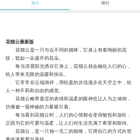
简介
排行
花猫云最新版
花猫云是一只与众不同的猫咪，它身上有着绚丽的花
纹，犹如一朵盛开的花朵。
每当清晨阳光洒在它身上，花猫云就会融化人们的心，
给人带来无限的温暖和快乐。
它常常在云端徜徉，用轻盈的步伐漫步在天空之中，给
人一种不羁和自由的感觉。
花猫云略带羞涩的表情和温柔的眼神也让人为之倾倒，
仿佛被一股神秘的力量吸引着。
每当看到花猫云时，人们的心情都会变得愉悦和放松，
正因为它的可爱与温柔，让人们对生活充满了希望和期待。
花猫云，是一只独一无二的猫咪，它用自己的方式向世
界传递着爱与美好。