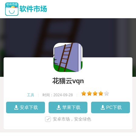
花猫云vqn
工具
|
时间：2024-09-28
|
安卓下载
苹果下载
PC下载
安卓市场，安全绿色