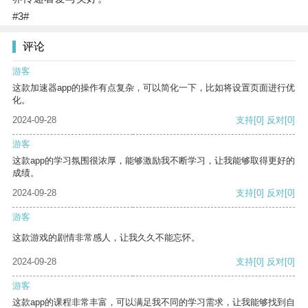
#3#
评论
游客
这款加速器app的操作有点复杂，可以简化一下，比如将设置页面进行优
化。
2024-09-28
支持
[0]
反对
[0]
游客
这款app的学习氛围很浓厚，能够激励我不断学习，让我能够取得更好的
成绩。
2024-09-28
支持
[0]
反对
[0]
游客
这款游戏的剧情非常感人，让我久久不能忘怀。
2024-09-28
支持
[0]
反对
[0]
游客
这款app的课程非常丰富，可以满足我不同的学习需求，让我能够找到自