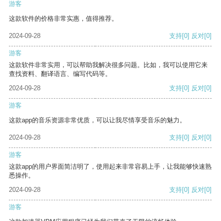
游客
这款软件的价格非常实惠，值得推荐。
2024-09-28
支持
[0]
反对
[0]
游客
这款软件非常实用，可以帮助我解决很多问题。比如，我可以使用它来
查找资料、翻译语言、编写代码等。
2024-09-28
支持
[0]
反对
[0]
游客
这款app的音乐资源非常优质，可以让我尽情享受音乐的魅力。
2024-09-28
支持
[0]
反对
[0]
游客
这款app的用户界面简洁明了，使用起来非常容易上手，让我能够快速熟
悉操作。
2024-09-28
支持
[0]
反对
[0]
游客