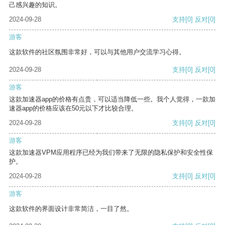
己感兴趣的知识。
2024-09-28
支持
[0]
反对
[0]
游客
这款软件的社区氛围非常好，可以与其他用户交流学习心得。
2024-09-28
支持
[0]
反对
[0]
游客
这款加速器app的价格有点贵，可以适当降低一些。我个人觉得，一款加
速器app的价格应该在50元以下才比较合理。
2024-09-28
支持
[0]
反对
[0]
游客
这款加速器VPM应用程序已经为我们带来了无限的隐私保护和安全性保
护。
2024-09-28
支持
[0]
反对
[0]
游客
这款软件的界面设计非常简洁，一目了然。