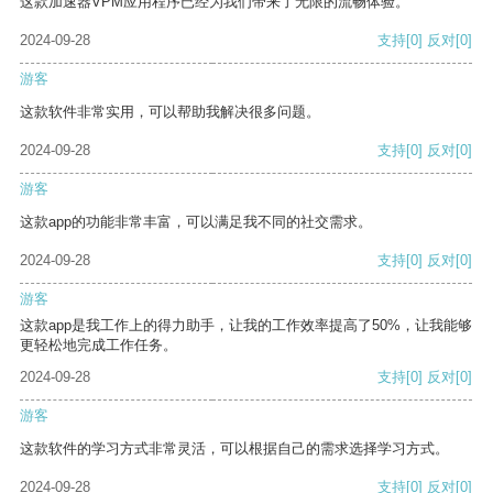
这款加速器VPM应用程序已经为我们带来了无限的流畅体验。
2024-09-28
支持
[0]
反对
[0]
游客
这款软件非常实用，可以帮助我解决很多问题。
2024-09-28
支持
[0]
反对
[0]
游客
这款app的功能非常丰富，可以满足我不同的社交需求。
2024-09-28
支持
[0]
反对
[0]
游客
这款app是我工作上的得力助手，让我的工作效率提高了50%，让我能够
更轻松地完成工作任务。
2024-09-28
支持
[0]
反对
[0]
游客
这款软件的学习方式非常灵活，可以根据自己的需求选择学习方式。
2024-09-28
支持
[0]
反对
[0]