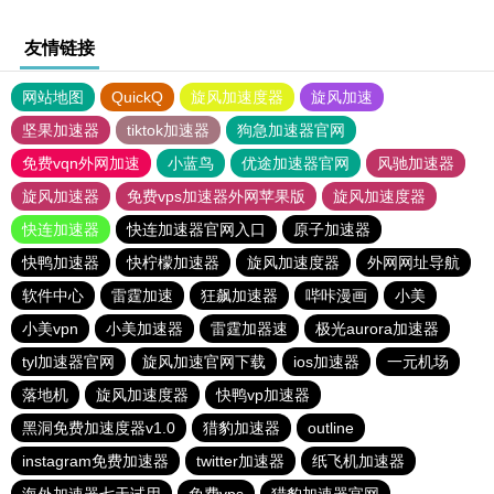
友情链接
网站地图
QuickQ
旋风加速度器
旋风加速
坚果加速器
tiktok加速器
狗急加速器官网
免费vqn外网加速
小蓝鸟
优途加速器官网
风驰加速器
旋风加速器
免费vps加速器外网苹果版
旋风加速度器
快连加速器
快连加速器官网入口
原子加速器
快鸭加速器
快柠檬加速器
旋风加速度器
外网网址导航
软件中心
雷霆加速
狂飙加速器
哔咔漫画
小美
小美vpn
小美加速器
雷霆加器速
极光aurora加速器
tyl加速器官网
旋风加速官网下载
ios加速器
一元机场
落地机
旋风加速度器
快鸭vp加速器
黑洞免费加速度器v1.0
猎豹加速器
outline
instagram免费加速器
twitter加速器
纸飞机加速器