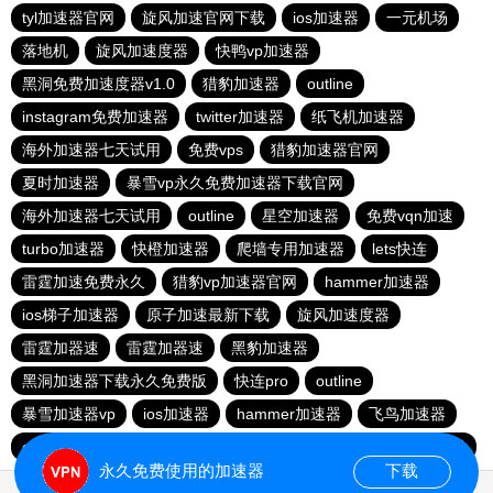
tyl加速器官网
旋风加速官网下载
ios加速器
一元机场
落地机
旋风加速度器
快鸭vp加速器
黑洞免费加速度器v1.0
猎豹加速器
outline
instagram免费加速器
twitter加速器
纸飞机加速器
海外加速器七天试用
免费vps
猎豹加速器官网
夏时加速器
暴雪vp永久免费加速器下载官网
海外加速器七天试用
outline
星空加速器
免费vqn加速
turbo加速器
快橙加速器
爬墙专用加速器
lets快连
雷霆加速免费永久
猎豹vp加速器官网
hammer加速器
ios梯子加速器
原子加速最新下载
旋风加速度器
雷霆加器速
雷霆加器速
黑豹加速器
黑洞加速器下载永久免费版
快连pro
outline
暴雪加速器vp
ios加速器
hammer加速器
飞鸟加速器
outline
hammer加速器
快鸭加速器官网
黑洞nvp加速器
永久免费使用的加速器
下载