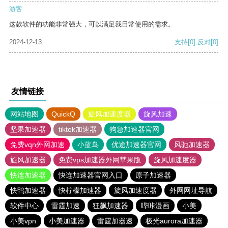
游客
这款软件的功能非常强大，可以满足我日常使用的需求。
2024-12-13
支持
[0]
反对
[0]
友情链接
网站地图
QuickQ
旋风加速度器
旋风加速
坚果加速器
tiktok加速器
狗急加速器官网
免费vqn外网加速
小蓝鸟
优途加速器官网
风驰加速器
旋风加速器
免费vps加速器外网苹果版
旋风加速度器
快连加速器
快连加速器官网入口
原子加速器
快鸭加速器
快柠檬加速器
旋风加速度器
外网网址导航
软件中心
雷霆加速
狂飙加速器
哔咔漫画
小美
小美vpn
小美加速器
雷霆加器速
极光aurora加速器