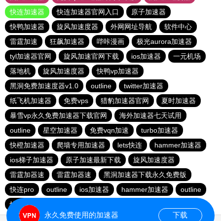
快连加速器
快连加速器官网入口
原子加速器
快鸭加速器
旋风加速度器
外网网址导航
软件中心
雷霆加速
狂飙加速器
哔咔漫画
极光aurora加速器
tyl加速器官网
旋风加速官网下载
ios加速器
一元机场
落地机
旋风加速度器
快鸭vp加速器
黑洞免费加速度器v1.0
outline
twitter加速器
纸飞机加速器
免费vps
猎豹加速器官网
夏时加速器
暴雪vp永久免费加速器下载官网
海外加速器七天试用
outline
星空加速器
免费vqn加速
turbo加速器
快橙加速器
爬墙专用加速器
lets快连
hammer加速器
ios梯子加速器
原子加速最新下载
旋风加速度器
雷霆加器速
雷霆加器速
黑洞加速器下载永久免费版
快连pro
outline
ios加速器
hammer加速器
outline
快鸭加速器官网
黑洞nvp加速器
永久免费使用的加速器
下载