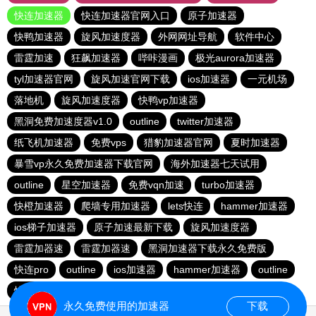
快连加速器
快连加速器官网入口
原子加速器
快鸭加速器
旋风加速度器
外网网址导航
软件中心
雷霆加速
狂飙加速器
哔咔漫画
极光aurora加速器
tyl加速器官网
旋风加速官网下载
ios加速器
一元机场
落地机
旋风加速度器
快鸭vp加速器
黑洞免费加速度器v1.0
outline
twitter加速器
纸飞机加速器
免费vps
猎豹加速器官网
夏时加速器
暴雪vp永久免费加速器下载官网
海外加速器七天试用
outline
星空加速器
免费vqn加速
turbo加速器
快橙加速器
爬墙专用加速器
lets快连
hammer加速器
ios梯子加速器
原子加速最新下载
旋风加速度器
雷霆加器速
雷霆加器速
黑洞加速器下载永久免费版
快连pro
outline
ios加速器
hammer加速器
outline
快鸭加速器官网
黑洞nvp加速器
永久免费使用的加速器
下载