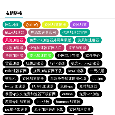
友情链接
网站地图
QuickQ
旋风加速度器
旋风加速
tiktok加速器
狗急加速器官网
优途加速器官网
风驰加速器
免费vps加速器外网苹果版
旋风加速度器
快连加速器
快连加速器官网入口
原子加速器
快鸭加速器
旋风加速度器
外网网址导航
软件中心
雷霆加速
狂飙加速器
哔咔漫画
极光aurora加速器
tyl加速器官网
旋风加速官网下载
ios加速器
一元机场
落地机
旋风加速度器
黑洞免费加速度器v1.0
outline
twitter加速器
纸飞机加速器
免费vps
夏时加速器
暴雪vp永久免费加速器下载官网
outline
免费vqn加速
爬墙专用加速器
lets快连
hammer加速器
ios梯子加速器
原子加速最新下载
旋风加速度器