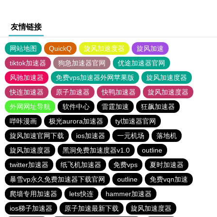
友情链接
网站地图
QuickQ
旋风加速度器
旋风加速
tiktok加速器
狗急加速器官网
优途加速器官网
风驰加速器
免费vps加速器外网苹果版
旋风加速度器
快连加速器
原子加速器
快鸭加速器
旋风加速度器
外网网址导航
软件中心
雷霆加速
狂飙加速器
哔咔漫画
极光aurora加速器
tyl加速器官网
旋风加速官网下载
ios加速器
一元机场
落地机
旋风加速度器
黑洞免费加速度器v1.0
outline
twitter加速器
纸飞机加速器
免费vps
夏时加速器
暴雪vp永久免费加速器下载官网
outline
免费vqn加速
爬墙专用加速器
lets快连
hammer加速器
ios梯子加速器
原子加速最新下载
旋风加速度器