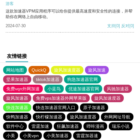
游客
这款加速器VPM应用程序可以给你提供最高速度和安全性的连接，并帮
助你在网络上自由移动。
2024-07-30
支持
[0]
反对
[0]
友情链接
网站地图
QuickQ
旋风加速度器
旋风加速
坚果加速器
tiktok加速器
狗急加速器官网
免费vqn外网加速
小蓝鸟
优途加速器官网
风驰加速器
旋风加速器
免费vps加速器外网苹果版
旋风加速度器
快连加速器
快连加速器官网入口
原子加速器
快鸭加速器
快柠檬加速器
旋风加速度器
外网网址导航
软件中心
雷霆加速
狂飙加速器
哔咔漫画
瑞乐小说
小美
小美vpn
小美加速器
雷霆加器速