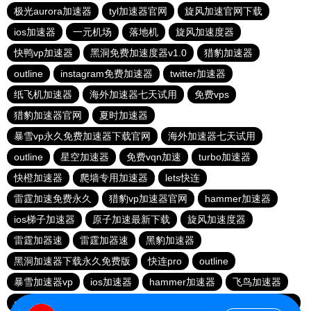
极光aurora加速器
tyl加速器官网
旋风加速官网下载
ios加速器
一元机场
落地机
旋风加速度器
快鸭vp加速器
黑洞免费加速度器v1.0
猎豹加速器
outline
instagram免费加速器
twitter加速器
纸飞机加速器
海外加速器七天试用
免费vps
猎豹加速器官网
夏时加速器
暴雪vp永久免费加速器下载官网
海外加速器七天试用
outline
星空加速器
免费vqn加速
turbo加速器
快橙加速器
爬墙专用加速器
lets快连
雷霆加速免费永久
猎豹vp加速器官网
hammer加速器
ios梯子加速器
原子加速最新下载
旋风加速度器
雷霆加器速
雷霆加器速
黑豹加速器
黑洞加速器下载永久免费版
快连pro
outline
暴雪加速器vp
ios加速器
hammer加速器
飞鸟加速器
outline
hammer加速器
快鸭加速器官网
黑洞nvp加速器