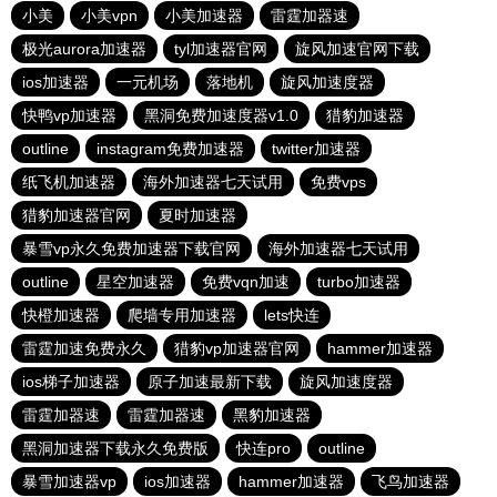
小美
小美vpn
小美加速器
雷霆加器速
极光aurora加速器
tyl加速器官网
旋风加速官网下载
ios加速器
一元机场
落地机
旋风加速度器
快鸭vp加速器
黑洞免费加速度器v1.0
猎豹加速器
outline
instagram免费加速器
twitter加速器
纸飞机加速器
海外加速器七天试用
免费vps
猎豹加速器官网
夏时加速器
暴雪vp永久免费加速器下载官网
海外加速器七天试用
outline
星空加速器
免费vqn加速
turbo加速器
快橙加速器
爬墙专用加速器
lets快连
雷霆加速免费永久
猎豹vp加速器官网
hammer加速器
ios梯子加速器
原子加速最新下载
旋风加速度器
雷霆加器速
雷霆加器速
黑豹加速器
黑洞加速器下载永久免费版
快连pro
outline
暴雪加速器vp
ios加速器
hammer加速器
飞鸟加速器