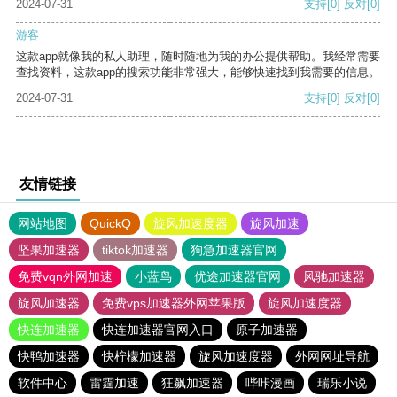
2024-07-31
支持
[0]
反对
[0]
游客
这款app就像我的私人助理，随时随地为我的办公提供帮助。我经常需要
查找资料，这款app的搜索功能非常强大，能够快速找到我需要的信息。
2024-07-31
支持
[0]
反对
[0]
友情链接
网站地图
QuickQ
旋风加速度器
旋风加速
坚果加速器
tiktok加速器
狗急加速器官网
免费vqn外网加速
小蓝鸟
优途加速器官网
风驰加速器
旋风加速器
免费vps加速器外网苹果版
旋风加速度器
快连加速器
快连加速器官网入口
原子加速器
快鸭加速器
快柠檬加速器
旋风加速度器
外网网址导航
软件中心
雷霆加速
狂飙加速器
哔咔漫画
瑞乐小说