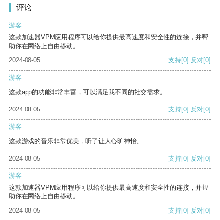
评论
游客
这款加速器VPM应用程序可以给你提供最高速度和安全性的连接，并帮
助你在网络上自由移动。
2024-08-05
支持
[0]
反对
[0]
游客
这款app的功能非常丰富，可以满足我不同的社交需求。
2024-08-05
支持
[0]
反对
[0]
游客
这款游戏的音乐非常优美，听了让人心旷神怡。
2024-08-05
支持
[0]
反对
[0]
游客
这款加速器VPM应用程序可以给你提供最高速度和安全性的连接，并帮
助你在网络上自由移动。
2024-08-05
支持
[0]
反对
[0]