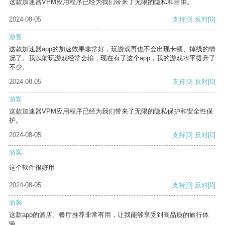
这款加速器VPM应用程序已经为我们带来了无限的隐私和自由。
2024-08-05
支持
[0]
反对
[0]
游客
这款加速器app的加速效果非常好，玩游戏再也不会出现卡顿、掉线的情
况了。我以前玩游戏经常会输，现在有了这个app，我的游戏水平提升了
不少。
2024-08-05
支持
[0]
反对
[0]
游客
这款加速器VPM应用程序已经为我们带来了无限的隐私保护和安全性保
护。
2024-08-05
支持
[0]
反对
[0]
游客
这个软件很好用
2024-08-05
支持
[0]
反对
[0]
游客
这款app的酒店、餐厅推荐非常有用，让我能够享受到高品质的旅行体
验。