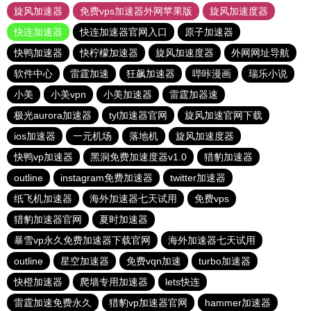
旋风加速器
免费vps加速器外网苹果版
旋风加速度器
快连加速器
快连加速器官网入口
原子加速器
快鸭加速器
快柠檬加速器
旋风加速度器
外网网址导航
软件中心
雷霆加速
狂飙加速器
哔咔漫画
瑞乐小说
小美
小美vpn
小美加速器
雷霆加器速
极光aurora加速器
tyl加速器官网
旋风加速官网下载
ios加速器
一元机场
落地机
旋风加速度器
快鸭vp加速器
黑洞免费加速度器v1.0
猎豹加速器
outline
instagram免费加速器
twitter加速器
纸飞机加速器
海外加速器七天试用
免费vps
猎豹加速器官网
夏时加速器
暴雪vp永久免费加速器下载官网
海外加速器七天试用
outline
星空加速器
免费vqn加速
turbo加速器
快橙加速器
爬墙专用加速器
lets快连
雷霆加速免费永久
猎豹vp加速器官网
hammer加速器