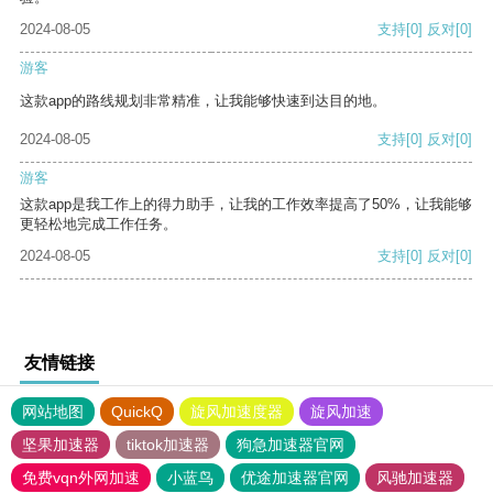
2024-08-05
支持
[0]
反对
[0]
游客
这款app的路线规划非常精准，让我能够快速到达目的地。
2024-08-05
支持
[0]
反对
[0]
游客
这款app是我工作上的得力助手，让我的工作效率提高了50%，让我能够
更轻松地完成工作任务。
2024-08-05
支持
[0]
反对
[0]
友情链接
网站地图
QuickQ
旋风加速度器
旋风加速
坚果加速器
tiktok加速器
狗急加速器官网
免费vqn外网加速
小蓝鸟
优途加速器官网
风驰加速器