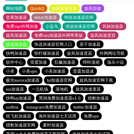
网站地图
QuickQ
旋风加速度器
旋风加速
坚果加速器
tiktok加速器
狗急加速器官网
免费vqn外网加速
小蓝鸟
优途加速器官网
风驰加速器
旋风加速器
免费vps加速器外网苹果版
旋风加速度器
快连加速器
快连加速器官网入口
原子加速器
快鸭加速器
快柠檬加速器
旋风加速度器
外网网址导航
软件中心
雷霆加速
狂飙加速器
哔咔漫画
瑞乐小说
小美
小美vpn
小美加速器
雷霆加器速
极光aurora加速器
tyl加速器官网
旋风加速官网下载
ios加速器
一元机场
落地机
旋风加速度器
快鸭vp加速器
黑洞免费加速度器v1.0
猎豹加速器
outline
instagram免费加速器
twitter加速器
纸飞机加速器
海外加速器七天试用
免费vps
猎豹加速器官网
夏时加速器