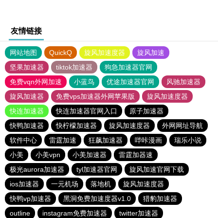
友情链接
网站地图
QuickQ
旋风加速度器
旋风加速
坚果加速器
tiktok加速器
狗急加速器官网
免费vqn外网加速
小蓝鸟
优途加速器官网
风驰加速器
旋风加速器
免费vps加速器外网苹果版
旋风加速度器
快连加速器
快连加速器官网入口
原子加速器
快鸭加速器
快柠檬加速器
旋风加速度器
外网网址导航
软件中心
雷霆加速
狂飙加速器
哔咔漫画
瑞乐小说
小美
小美vpn
小美加速器
雷霆加器速
极光aurora加速器
tyl加速器官网
旋风加速官网下载
ios加速器
一元机场
落地机
旋风加速度器
快鸭vp加速器
黑洞免费加速度器v1.0
猎豹加速器
outline
instagram免费加速器
twitter加速器