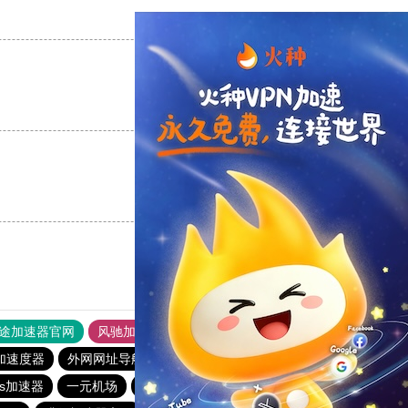
支持
[0]
反对
[0]
支持
[0]
反对
[0]
支持
[0]
反对
[0]
途加速器官网
风驰加速器
旋风加速器
加速度器
外网网址导航
软件中心
雷霆加速
狂飙加速器
os加速器
一元机场
落地机
旋风加速度器
快鸭vp加速器