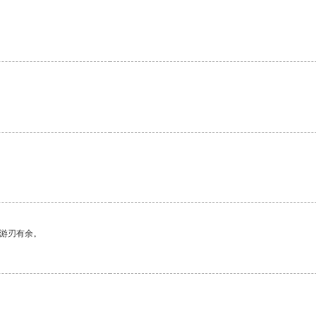
。
中游刃有余。