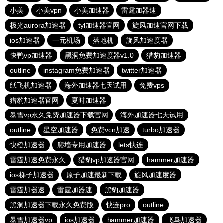
小美
小美vpn
小美加速器
雷霆加器速
极光aurora加速器
tyl加速器官网
旋风加速官网下载
ios加速器
一元机场
落地机
旋风加速度器
快鸭vp加速器
黑洞免费加速度器v1.0
猎豹加速器
outline
instagram免费加速器
twitter加速器
纸飞机加速器
海外加速器七天试用
免费vps
猎豹加速器官网
夏时加速器
暴雪vp永久免费加速器下载官网
海外加速器七天试用
outline
星空加速器
免费vqn加速
turbo加速器
快橙加速器
爬墙专用加速器
lets快连
雷霆加速免费永久
猎豹vp加速器官网
hammer加速器
ios梯子加速器
原子加速最新下载
旋风加速度器
雷霆加器速
雷霆加器速
黑豹加速器
黑洞加速器下载永久免费版
快连pro
outline
暴雪加速器vp
ios加速器
hammer加速器
飞鸟加速器