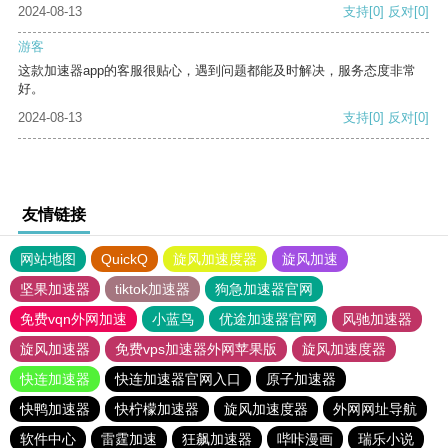
2024-08-13
支持
[0]
反对
[0]
游客
这款加速器app的客服很贴心，遇到问题都能及时解决，服务态度非常
好。
2024-08-13
支持
[0]
反对
[0]
友情链接
网站地图
QuickQ
旋风加速度器
旋风加速
坚果加速器
tiktok加速器
狗急加速器官网
免费vqn外网加速
小蓝鸟
优途加速器官网
风驰加速器
旋风加速器
免费vps加速器外网苹果版
旋风加速度器
快连加速器
快连加速器官网入口
原子加速器
快鸭加速器
快柠檬加速器
旋风加速度器
外网网址导航
软件中心
雷霆加速
狂飙加速器
哔咔漫画
瑞乐小说