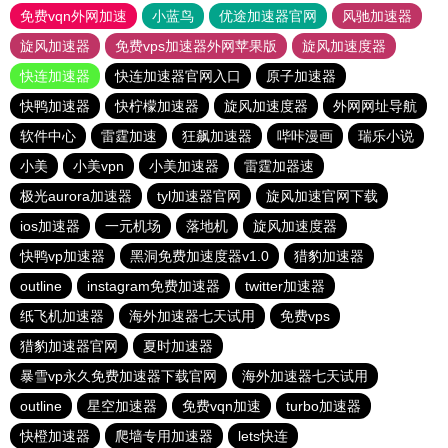
免费vqn外网加速
小蓝鸟
优途加速器官网
风驰加速器
旋风加速器
免费vps加速器外网苹果版
旋风加速度器
快连加速器
快连加速器官网入口
原子加速器
快鸭加速器
快柠檬加速器
旋风加速度器
外网网址导航
软件中心
雷霆加速
狂飙加速器
哔咔漫画
瑞乐小说
小美
小美vpn
小美加速器
雷霆加器速
极光aurora加速器
tyl加速器官网
旋风加速官网下载
ios加速器
一元机场
落地机
旋风加速度器
快鸭vp加速器
黑洞免费加速度器v1.0
猎豹加速器
outline
instagram免费加速器
twitter加速器
纸飞机加速器
海外加速器七天试用
免费vps
猎豹加速器官网
夏时加速器
暴雪vp永久免费加速器下载官网
海外加速器七天试用
outline
星空加速器
免费vqn加速
turbo加速器
快橙加速器
爬墙专用加速器
lets快连