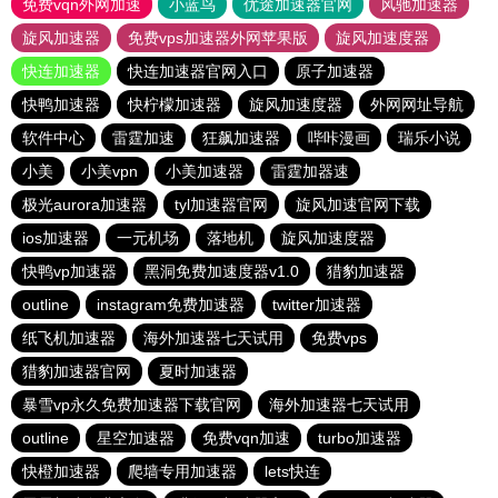
免费vqn外网加速
小蓝鸟
优途加速器官网
风驰加速器
旋风加速器
免费vps加速器外网苹果版
旋风加速度器
快连加速器
快连加速器官网入口
原子加速器
快鸭加速器
快柠檬加速器
旋风加速度器
外网网址导航
软件中心
雷霆加速
狂飙加速器
哔咔漫画
瑞乐小说
小美
小美vpn
小美加速器
雷霆加器速
极光aurora加速器
tyl加速器官网
旋风加速官网下载
ios加速器
一元机场
落地机
旋风加速度器
快鸭vp加速器
黑洞免费加速度器v1.0
猎豹加速器
outline
instagram免费加速器
twitter加速器
纸飞机加速器
海外加速器七天试用
免费vps
猎豹加速器官网
夏时加速器
暴雪vp永久免费加速器下载官网
海外加速器七天试用
outline
星空加速器
免费vqn加速
turbo加速器
快橙加速器
爬墙专用加速器
lets快连