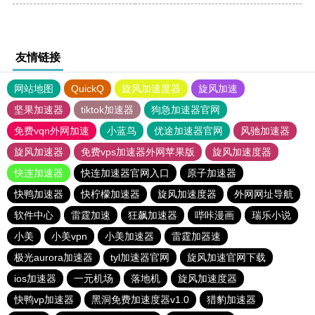
友情链接
网站地图
QuickQ
旋风加速度器
旋风加速
坚果加速器
tiktok加速器
狗急加速器官网
免费vqn外网加速
小蓝鸟
优途加速器官网
风驰加速器
旋风加速器
免费vps加速器外网苹果版
旋风加速度器
快连加速器
快连加速器官网入口
原子加速器
快鸭加速器
快柠檬加速器
旋风加速度器
外网网址导航
软件中心
雷霆加速
狂飙加速器
哔咔漫画
瑞乐小说
小美
小美vpn
小美加速器
雷霆加器速
极光aurora加速器
tyl加速器官网
旋风加速官网下载
ios加速器
一元机场
落地机
旋风加速度器
快鸭vp加速器
黑洞免费加速度器v1.0
猎豹加速器