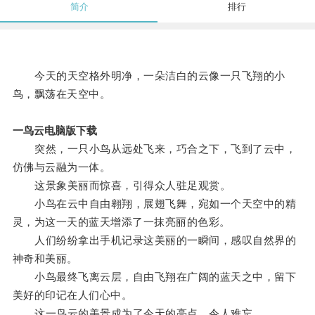
简介
排行
今天的天空格外明净，一朵洁白的云像一只飞翔的小
鸟，飘荡在天空中。
一鸟云电脑版下载
突然，一只小鸟从远处飞来，巧合之下，飞到了云中，
仿佛与云融为一体。
这景象美丽而惊喜，引得众人驻足观赏。
小鸟在云中自由翱翔，展翅飞舞，宛如一个天空中的精
灵，为这一天的蓝天增添了一抹亮丽的色彩。
人们纷纷拿出手机记录这美丽的一瞬间，感叹自然界的
神奇和美丽。
小鸟最终飞离云层，自由飞翔在广阔的蓝天之中，留下
美好的印记在人们心中。
这一鸟云的美景成为了今天的亮点，令人难忘。