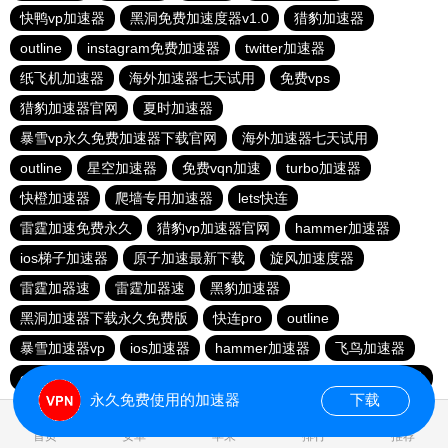
快鸭vp加速器
黑洞免费加速度器v1.0
猎豹加速器
outline
instagram免费加速器
twitter加速器
纸飞机加速器
海外加速器七天试用
免费vps
猎豹加速器官网
夏时加速器
暴雪vp永久免费加速器下载官网
海外加速器七天试用
outline
星空加速器
免费vqn加速
turbo加速器
快橙加速器
爬墙专用加速器
lets快连
雷霆加速免费永久
猎豹vp加速器官网
hammer加速器
ios梯子加速器
原子加速最新下载
旋风加速度器
雷霆加器速
雷霆加器速
黑豹加速器
黑洞加速器下载永久免费版
快连pro
outline
暴雪加速器vp
ios加速器
hammer加速器
飞鸟加速器
outline
hammer加速器
快鸭加速器官网
黑洞nvp加速器
永久免费使用的加速器
下载
0.017761s
首页
安卓
苹果
排行
推荐