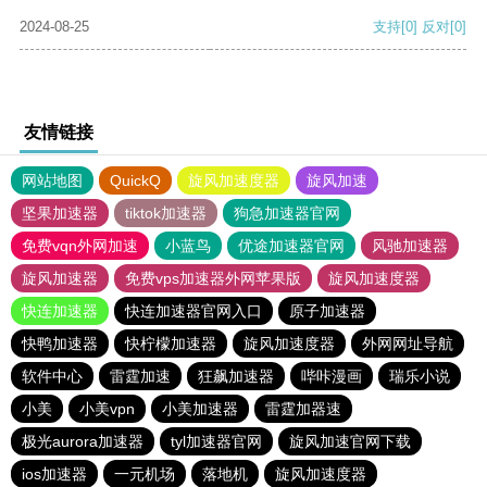
2024-08-25
支持
[0]
反对
[0]
友情链接
网站地图
QuickQ
旋风加速度器
旋风加速
坚果加速器
tiktok加速器
狗急加速器官网
免费vqn外网加速
小蓝鸟
优途加速器官网
风驰加速器
旋风加速器
免费vps加速器外网苹果版
旋风加速度器
快连加速器
快连加速器官网入口
原子加速器
快鸭加速器
快柠檬加速器
旋风加速度器
外网网址导航
软件中心
雷霆加速
狂飙加速器
哔咔漫画
瑞乐小说
小美
小美vpn
小美加速器
雷霆加器速
极光aurora加速器
tyl加速器官网
旋风加速官网下载
ios加速器
一元机场
落地机
旋风加速度器