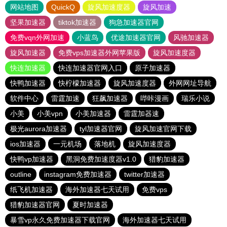
网站地图
QuickQ
旋风加速度器
旋风加速
坚果加速器
tiktok加速器
狗急加速器官网
免费vqn外网加速
小蓝鸟
优途加速器官网
风驰加速器
旋风加速器
免费vps加速器外网苹果版
旋风加速度器
快连加速器
快连加速器官网入口
原子加速器
快鸭加速器
快柠檬加速器
旋风加速度器
外网网址导航
软件中心
雷霆加速
狂飙加速器
哔咔漫画
瑞乐小说
小美
小美vpn
小美加速器
雷霆加器速
极光aurora加速器
tyl加速器官网
旋风加速官网下载
ios加速器
一元机场
落地机
旋风加速度器
快鸭vp加速器
黑洞免费加速度器v1.0
猎豹加速器
outline
instagram免费加速器
twitter加速器
纸飞机加速器
海外加速器七天试用
免费vps
猎豹加速器官网
夏时加速器
暴雪vp永久免费加速器下载官网
海外加速器七天试用