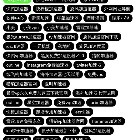
快鸭加速器
快柠檬加速器
旋风加速度器
外网网址导航
软件中心
雷霆加速
狂飙加速器
哔咔漫画
瑞乐小说
小美
小美vpn
小美加速器
雷霆加器速
极光aurora加速器
tyl加速器官网
旋风加速官网下载
ios加速器
一元机场
落地机
旋风加速度器
快鸭vp加速器
黑洞免费加速度器v1.0
猎豹加速器
outline
instagram免费加速器
twitter加速器
纸飞机加速器
海外加速器七天试用
免费vps
猎豹加速器官网
夏时加速器
暴雪vp永久免费加速器下载官网
海外加速器七天试用
outline
星空加速器
免费vqn加速
turbo加速器
快橙加速器
爬墙专用加速器
lets快连
雷霆加速免费永久
猎豹vp加速器官网
hammer加速器
ios梯子加速器
原子加速最新下载
旋风加速度器