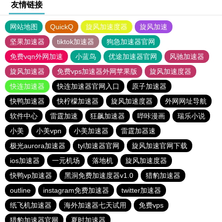
友情链接
网站地图
QuickQ
旋风加速度器
旋风加速
坚果加速器
tiktok加速器
狗急加速器官网
免费vqn外网加速
小蓝鸟
优途加速器官网
风驰加速器
旋风加速器
免费vps加速器外网苹果版
旋风加速度器
快连加速器
快连加速器官网入口
原子加速器
快鸭加速器
快柠檬加速器
旋风加速度器
外网网址导航
软件中心
雷霆加速
狂飙加速器
哔咔漫画
瑞乐小说
小美
小美vpn
小美加速器
雷霆加器速
极光aurora加速器
tyl加速器官网
旋风加速官网下载
ios加速器
一元机场
落地机
旋风加速度器
快鸭vp加速器
黑洞免费加速度器v1.0
猎豹加速器
outline
instagram免费加速器
twitter加速器
纸飞机加速器
海外加速器七天试用
免费vps
猎豹加速器官网
夏时加速器