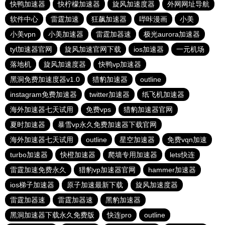
快鸭加速器
快柠檬加速器
旋风加速度器
外网网址导航
软件中心
雷霆加速
狂飙加速器
哔咔漫画
小美
小美vpn
小美加速器
雷霆加器速
极光aurora加速器
tyl加速器官网
旋风加速官网下载
ios加速器
一元机场
落地机
旋风加速度器
快鸭vp加速器
黑洞免费加速度器v1.0
猎豹加速器
outline
instagram免费加速器
twitter加速器
纸飞机加速器
海外加速器七天试用
免费vps
猎豹加速器官网
夏时加速器
暴雪vp永久免费加速器下载官网
海外加速器七天试用
outline
星空加速器
免费vqn加速
turbo加速器
快橙加速器
爬墙专用加速器
lets快连
雷霆加速免费永久
猎豹vp加速器官网
hammer加速器
ios梯子加速器
原子加速最新下载
旋风加速度器
雷霆加器速
雷霆加器速
黑豹加速器
黑洞加速器下载永久免费版
快连pro
outline