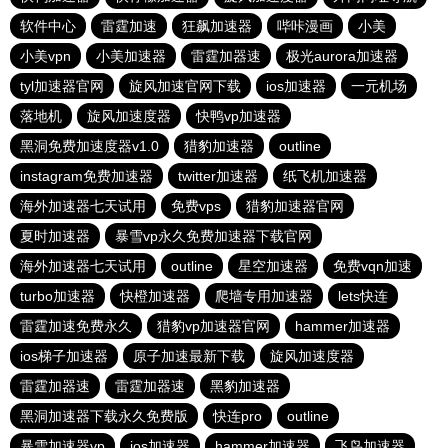
软件中心
雷霆加速
狂飙加速器
哔咔漫画
小美
小美vpn
小美加速器
雷霆加器速
极光aurora加速器
tyl加速器官网
旋风加速官网下载
ios加速器
一元机场
落地机
旋风加速度器
快鸭vp加速器
黑洞免费加速度器v1.0
猎豹加速器
outline
instagram免费加速器
twitter加速器
纸飞机加速器
海外加速器七天试用
免费vps
猎豹加速器官网
夏时加速器
暴雪vp永久免费加速器下载官网
海外加速器七天试用
outline
星空加速器
免费vqn加速
turbo加速器
快橙加速器
爬墙专用加速器
lets快连
雷霆加速免费永久
猎豹vp加速器官网
hammer加速器
ios梯子加速器
原子加速最新下载
旋风加速度器
雷霆加器速
雷霆加器速
黑豹加速器
黑洞加速器下载永久免费版
快连pro
outline
暴雪加速器vp
ios加速器
hammer加速器
飞鸟加速器