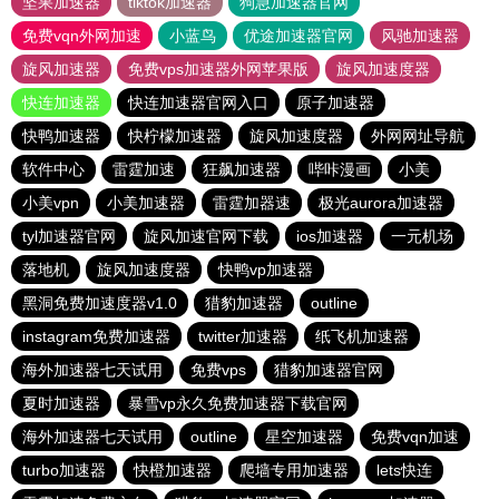
坚果加速器
tiktok加速器
狗急加速器官网
免费vqn外网加速
小蓝鸟
优途加速器官网
风驰加速器
旋风加速器
免费vps加速器外网苹果版
旋风加速度器
快连加速器
快连加速器官网入口
原子加速器
快鸭加速器
快柠檬加速器
旋风加速度器
外网网址导航
软件中心
雷霆加速
狂飙加速器
哔咔漫画
小美
小美vpn
小美加速器
雷霆加器速
极光aurora加速器
tyl加速器官网
旋风加速官网下载
ios加速器
一元机场
落地机
旋风加速度器
快鸭vp加速器
黑洞免费加速度器v1.0
猎豹加速器
outline
instagram免费加速器
twitter加速器
纸飞机加速器
海外加速器七天试用
免费vps
猎豹加速器官网
夏时加速器
暴雪vp永久免费加速器下载官网
海外加速器七天试用
outline
星空加速器
免费vqn加速
turbo加速器
快橙加速器
爬墙专用加速器
lets快连