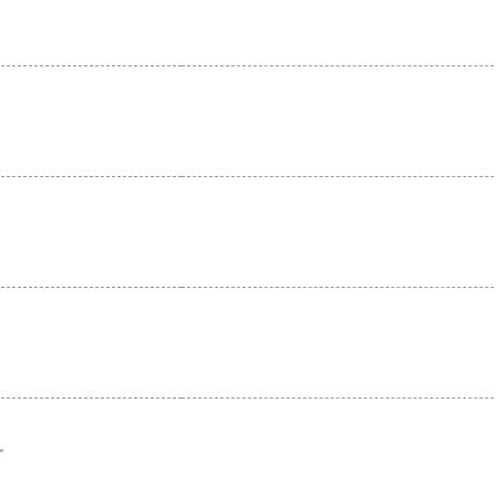
。
。
。
。