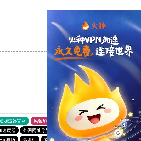
支持
[0]
反对
[0]
支持
[0]
反对
[0]
支持
[0]
反对
[0]
途加速器官网
风驰加速器
旋风加速器
加速度器
外网网址导航
软件中心
雷霆加速
狂飙加速器
一元机场
落地机
旋风加速度器
快鸭vp加速器