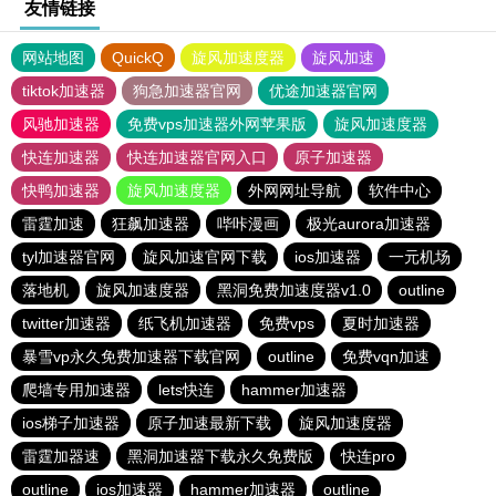
友情链接
网站地图
QuickQ
旋风加速度器
旋风加速
tiktok加速器
狗急加速器官网
优途加速器官网
风驰加速器
免费vps加速器外网苹果版
旋风加速度器
快连加速器
快连加速器官网入口
原子加速器
快鸭加速器
旋风加速度器
外网网址导航
软件中心
雷霆加速
狂飙加速器
哔咔漫画
极光aurora加速器
tyl加速器官网
旋风加速官网下载
ios加速器
一元机场
落地机
旋风加速度器
黑洞免费加速度器v1.0
outline
twitter加速器
纸飞机加速器
免费vps
夏时加速器
暴雪vp永久免费加速器下载官网
outline
免费vqn加速
爬墙专用加速器
lets快连
hammer加速器
ios梯子加速器
原子加速最新下载
旋风加速度器
雷霆加器速
黑洞加速器下载永久免费版
快连pro
outline
ios加速器
hammer加速器
outline