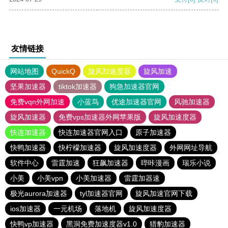
友情链接
网站地图
QuickQ
旋风加速度器
旋风加速
坚果加速器
tiktok加速器
狗急加速器官网
免费vqn外网加速
小蓝鸟
优途加速器官网
风驰加速器
旋风加速器
免费vps加速器外网苹果版
旋风加速度器
快连加速器
快连加速器官网入口
原子加速器
快鸭加速器
快柠檬加速器
旋风加速度器
外网网址导航
软件中心
雷霆加速
狂飙加速器
哔咔漫画
瑞乐小说
小美
小美vpn
小美加速器
雷霆加器速
极光aurora加速器
tyl加速器官网
旋风加速官网下载
ios加速器
一元机场
落地机
旋风加速度器
快鸭vp加速器
黑洞免费加速度器v1.0
猎豹加速器