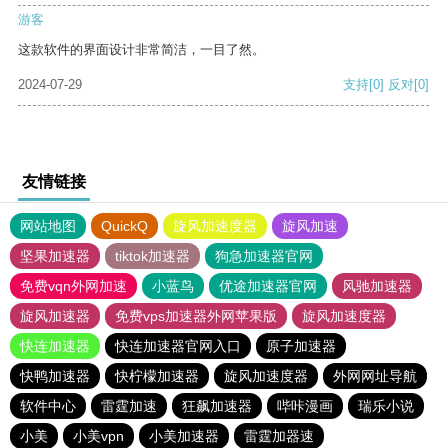
游客
这款软件的界面设计非常简洁，一目了然。
2024-07-29
支持
[0]
反对
[0]
友情链接
网站地图
QuickQ
旋风加速度器
旋风加速
坚果加速器
tiktok加速器
狗急加速器官网
免费vqn外网加速
小蓝鸟
优途加速器官网
风驰加速器
旋风加速器
免费vps加速器外网苹果版
旋风加速度器
快连加速器
快连加速器官网入口
原子加速器
快鸭加速器
快柠檬加速器
旋风加速度器
外网网址导航
软件中心
雷霆加速
狂飙加速器
哔咔漫画
瑞乐小说
小美
小美vpn
小美加速器
雷霆加器速