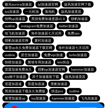
极光aurora加速器
tyl加速器官网
旋风加速官网下载
ios加速器
一元机场
落地机
旋风加速度器
快鸭vp加速器
黑洞免费加速度器v1.0
猎豹加速器
outline
instagram免费加速器
twitter加速器
纸飞机加速器
海外加速器七天试用
免费vps
猎豹加速器官网
夏时加速器
暴雪vp永久免费加速器下载官网
海外加速器七天试用
outline
星空加速器
免费vqn加速
turbo加速器
快橙加速器
爬墙专用加速器
lets快连
雷霆加速免费永久
猎豹vp加速器官网
hammer加速器
ios梯子加速器
原子加速最新下载
旋风加速度器
雷霆加器速
雷霆加器速
黑豹加速器
黑洞加速器下载永久免费版
快连pro
outline
暴雪加速器vp
ios加速器
hammer加速器
飞鸟加速器
outline
hammer加速器
快鸭加速器官网
黑洞nvp加速器