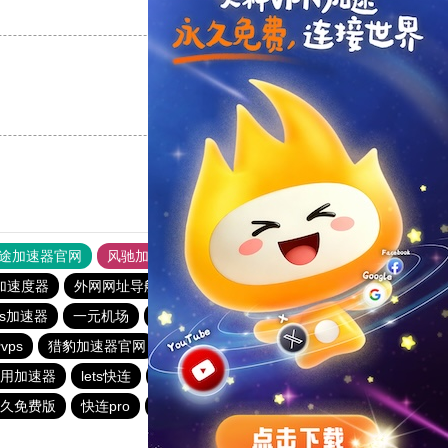
支持
[0]
反对
[0]
支持
[0]
反对
[0]
途加速器官网
风驰加速器
旋风加速器
加速度器
外网网址导航
软件中心
雷霆加速
狂飙加速器
os加速器
一元机场
落地机
旋风加速度器
快鸭vp加速器
vps
猎豹加速器官网
夏时加速器
用加速器
lets快连
雷霆加速免费永久
猎豹vp加速器官网
久免费版
快连pro
outline
暴雪加速器vp
ios加速器