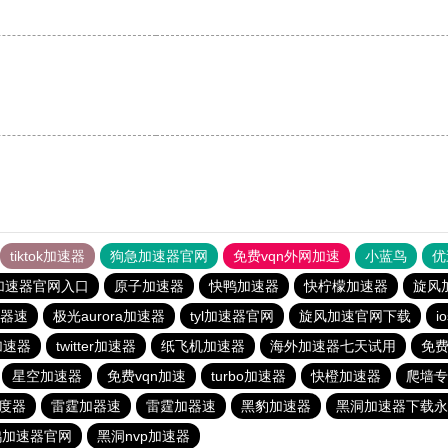
tiktok加速器
狗急加速器官网
免费vqn外网加速
小蓝鸟
优
加速器官网入口
原子加速器
快鸭加速器
快柠檬加速器
旋风
器速
极光aurora加速器
tyl加速器官网
旋风加速官网下载
i
费加速器
twitter加速器
纸飞机加速器
海外加速器七天试用
免费
星空加速器
免费vqn加速
turbo加速器
快橙加速器
爬墙专
度器
雷霆加器速
雷霆加器速
黑豹加速器
黑洞加速器下载永
鸭加速器官网
黑洞nvp加速器