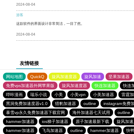
2024-08-04
游客
这款软件的界面设计非常简洁，一目了然。
2024-08-04
友情链接
网站地图
QuickQ
旋风加速度器
旋风加速
坚果加速器
免费vps加速器外网苹果版
旋风加速度器
快连加速器
快连
哔咔漫画
瑞乐小说
小美
小美vpn
小美加速器
雷霆加
黑洞免费加速度器v1.0
猎豹加速器
outline
instagram免
暴雪vp永久免费加速器下载官网
海外加速器七天试用
outline
hammer加速器
ios梯子加速器
原子加速最新下载
旋风加速
hammer加速器
飞鸟加速器
outline
hammer加速器
快