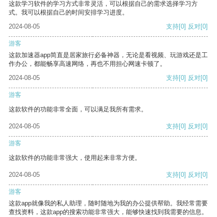
这款学习软件的学习方式非常灵活，可以根据自己的需求选择学习方
式。我可以根据自己的时间安排学习进度。
2024-08-05
支持
[0]
反对
[0]
游客
这款加速器app简直是居家旅行必备神器，无论是看视频、玩游戏还是工
作办公，都能畅享高速网络，再也不用担心网速卡顿了。
2024-08-05
支持
[0]
反对
[0]
游客
这款软件的功能非常全面，可以满足我所有需求。
2024-08-05
支持
[0]
反对
[0]
游客
这款软件的功能非常强大，使用起来非常方便。
2024-08-05
支持
[0]
反对
[0]
游客
这款app就像我的私人助理，随时随地为我的办公提供帮助。我经常需要
查找资料，这款app的搜索功能非常强大，能够快速找到我需要的信息。