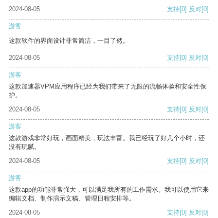
2024-08-05
支持
[0]
反对
[0]
游客
这款软件的界面设计非常简洁，一目了然。
2024-08-05
支持
[0]
反对
[0]
游客
这款加速器VPM应用程序已经为我们带来了无限的流畅体验和安全性保
护。
2024-08-05
支持
[0]
反对
[0]
游客
这款游戏非常好玩，画面精美，玩法丰富。我已经玩了好几个小时，还
没有玩腻。
2024-08-05
支持
[0]
反对
[0]
游客
这款app的功能非常强大，可以满足我所有的工作需求。我可以使用它来
编辑文档、制作演示文稿、管理日程安排等。
2024-08-05
支持
[0]
反对
[0]