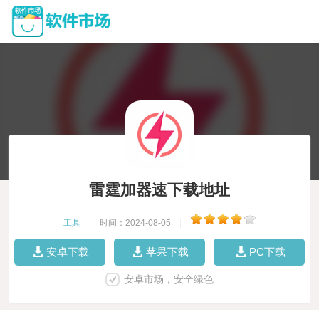
雷霆加器速下载地址
工具
|
时间：2024-08-05
|
安卓下载
苹果下载
PC下载
安卓市场，安全绿色