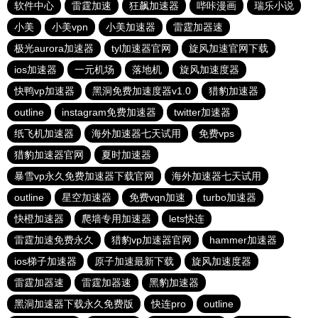
软件中心
雷霆加速
狂飙加速器
哔咔漫画
瑞乐小说
小美
小美vpn
小美加速器
雷霆加器速
极光aurora加速器
tyl加速器官网
旋风加速官网下载
ios加速器
一元机场
落地机
旋风加速度器
快鸭vp加速器
黑洞免费加速度器v1.0
猎豹加速器
outline
instagram免费加速器
twitter加速器
纸飞机加速器
海外加速器七天试用
免费vps
猎豹加速器官网
夏时加速器
暴雪vp永久免费加速器下载官网
海外加速器七天试用
outline
星空加速器
免费vqn加速
turbo加速器
快橙加速器
爬墙专用加速器
lets快连
雷霆加速免费永久
猎豹vp加速器官网
hammer加速器
ios梯子加速器
原子加速最新下载
旋风加速度器
雷霆加器速
雷霆加器速
黑豹加速器
黑洞加速器下载永久免费版
快连pro
outline