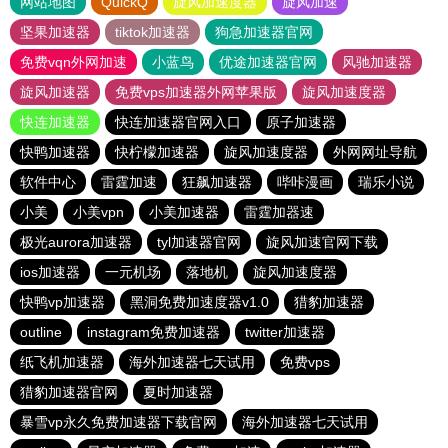
网站地图
QuickQ
旋风加速度器
旋风加速
坚果加速器
tiktok加速器
狗急加速器官网
免费vqn外网加速
小蓝鸟
优途加速器官网
风驰加速器
旋风加速器
免费vps加速器外网苹果版
旋风加速度器
快连加速器
快连加速器官网入口
原子加速器
快鸭加速器
快柠檬加速器
旋风加速度器
外网网址导航
软件中心
雷霆加速
狂飙加速器
哔咔漫画
瑞乐小说
小美
小美vpn
小美加速器
雷霆加器速
极光aurora加速器
tyl加速器官网
旋风加速官网下载
ios加速器
一元机场
落地机
旋风加速度器
快鸭vp加速器
黑洞免费加速度器v1.0
猎豹加速器
outline
instagram免费加速器
twitter加速器
纸飞机加速器
海外加速器七天试用
免费vps
猎豹加速器官网
夏时加速器
暴雪vp永久免费加速器下载官网
海外加速器七天试用