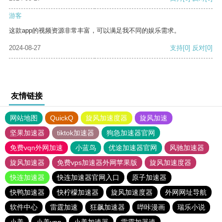
游客
这款app的视频资源非常丰富，可以满足我不同的娱乐需求。
2024-08-27
支持
[0]
反对
[0]
友情链接
网站地图
QuickQ
旋风加速度器
旋风加速
坚果加速器
tiktok加速器
狗急加速器官网
免费vqn外网加速
小蓝鸟
优途加速器官网
风驰加速器
旋风加速器
免费vps加速器外网苹果版
旋风加速度器
快连加速器
快连加速器官网入口
原子加速器
快鸭加速器
快柠檬加速器
旋风加速度器
外网网址导航
软件中心
雷霆加速
狂飙加速器
哔咔漫画
瑞乐小说