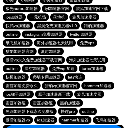
小美
小美vpn
小美加速器
雷霆加器速
极光aurora加速器
tyl加速器官网
旋风加速官网下载
ios加速器
一元机场
落地机
旋风加速度器
快鸭vp加速器
黑洞免费加速度器v1.0
猎豹加速器
outline
instagram免费加速器
twitter加速器
纸飞机加速器
海外加速器七天试用
免费vps
猎豹加速器官网
夏时加速器
暴雪vp永久免费加速器下载官网
海外加速器七天试用
outline
星空加速器
免费vqn加速
turbo加速器
快橙加速器
爬墙专用加速器
lets快连
雷霆加速免费永久
猎豹vp加速器官网
hammer加速器
ios梯子加速器
原子加速最新下载
旋风加速度器
雷霆加器速
雷霆加器速
黑豹加速器
黑洞加速器下载永久免费版
快连pro
outline
暴雪加速器vp
ios加速器
hammer加速器
飞鸟加速器