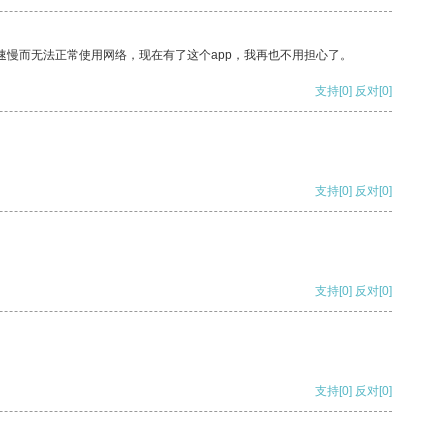
速慢而无法正常使用网络，现在有了这个app，我再也不用担心了。
支持
[0]
反对
[0]
支持
[0]
反对
[0]
支持
[0]
反对
[0]
支持
[0]
反对
[0]