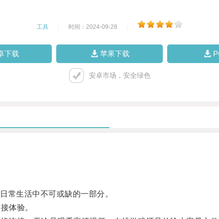
工具
|
时间：2024-09-28
|
卓下载
苹果下载
安卓市场，安全绿色
日常生活中不可或缺的一部分。
接体验。