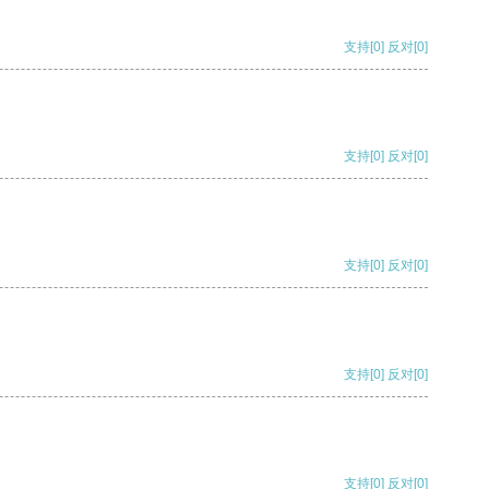
支持
[0]
反对
[0]
支持
[0]
反对
[0]
支持
[0]
反对
[0]
支持
[0]
反对
[0]
支持
[0]
反对
[0]