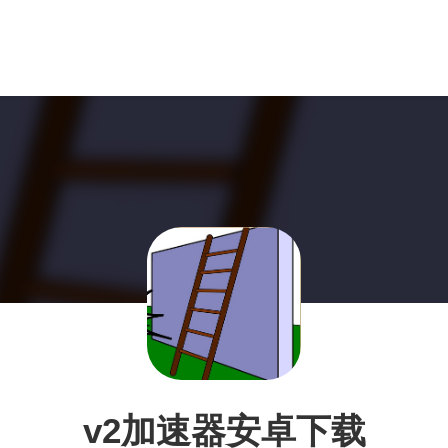
v2加速器安卓下载