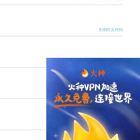
支持
[0]
反对
[0]
支持
[0]
反对
[0]
支持
[0]
反对
[0]
支持
[0]
反对
[0]