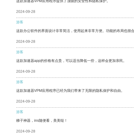
这款加速器VPM应用程序提供了顶级的安全性和隐私保护。
2024-09-28
游客
这款办公软件的界面设计非常简洁，使用起来非常方便。功能的布局也很
2024-09-28
游客
这款加速器app的价格有点贵，可以适当降低一些，这样会更加亲民。
2024-09-28
游客
这款加速器VPM应用程序已经为我们带来了无限的隐私保护和自由。
2024-09-28
游客
梯子神器，ins随便看，美美哒！
2024-09-28