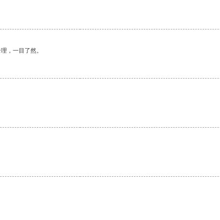
合理，一目了然。