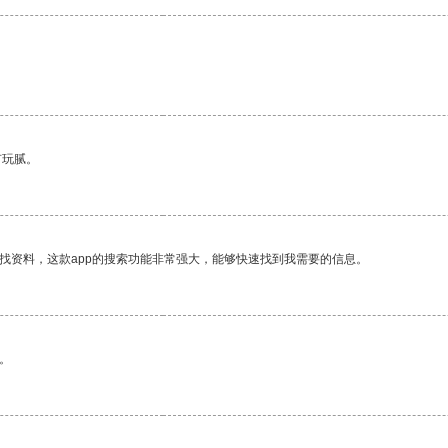
有玩腻。
找资料，这款app的搜索功能非常强大，能够快速找到我需要的信息。
。